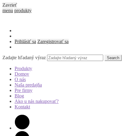
Zavrieť
menu
produkty
Prihlásiť sa
Zaregistrovať sa
Zadajte hľadaný výraz
Search
Produkty
Domov
O nás
Naša predajňa
Pre firmy
Blog
Ako u nás nakupovať?
Kontakt