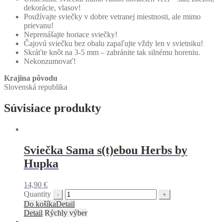
dekorácie, vlasov!
Používajte sviečky v dobre vetranej miestnosti, ale mimo
prievanu!
Neprenášajte horiace sviečky!
Čajovú sviečku bez obalu zapaľujte vždy len v svietniku!
Skráťte knôt na 3-5 mm – zabránite tak silnému horeniu.
Nekonzumovať!
Krajina pôvodu
Slovenská republika
Súvisiace produkty
Sviečka Sama s(t)ebou Herbs by
Hupka
14,90
€
Quantity
Do košíka
Detail
Detail
Rýchly výber