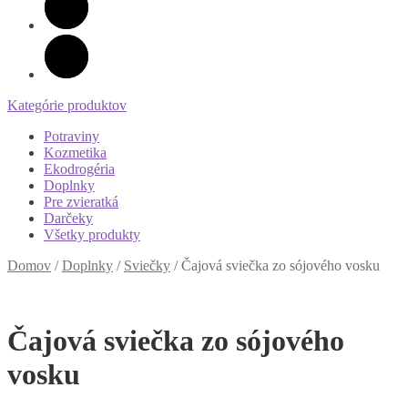
Kategórie produktov
Potraviny
Kozmetika
Ekodrogéria
Doplnky
Pre zvieratká
Darčeky
Všetky produkty
Domov
/
Doplnky
/
Sviečky
/
Čajová sviečka zo sójového vosku
Čajová sviečka zo sójového
vosku