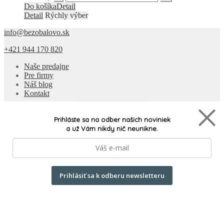
Do košíka
Detail
Detail
Rýchly výber
info@bezobalovo.sk
+421 944 170 820
Naše predajne
Pre firmy
Náš blog
Kontakt
Naše produkty
Prihláste sa na odber našich noviniek
a už Vám nikdy nič neunikne.
Doprava a platba
Všeobecné podmienky
Často kladené otázky
Ochrana osobných údajov
Odstúpiť od zmluvy tu
Prihlásiť sa k odberu newsletteru
Všetky produkty
Built by
RECO
© Bezobalovo 2026