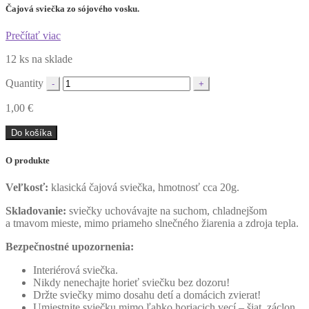
Čajová sviečka zo sójového vosku.
Prečítať viac
12 ks na sklade
Quantity
1,00
€
Do košíka
O produkte
Veľkosť:
klasická čajová sviečka, hmotnosť cca 20g.
Skladovanie:
sviečky uchovávajte na suchom, chladnejšom
a tmavom mieste, mimo priameho slnečného žiarenia a zdroja tepla.
Bezpečnostné upozornenia:
Interiérová sviečka.
Nikdy nenechajte horieť sviečku bez dozoru!
Držte sviečky mimo dosahu detí a domácich zvierat!
Umiestnite sviečku mimo ľahko horiacich vecí – šiat, záclon,