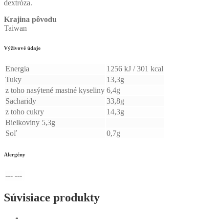
dextróza.
Krajina pôvodu
Taiwan
Výživové údaje
Energia
1256 kJ / 301 kcal
Tuky
13,3g
z toho nasýtené mastné kyseliny
6,4g
Sacharidy
33,8g
z toho cukry
14,3g
Bielkoviny 5,3g
Soľ
0,7g
Alergény
--- ---
Súvisiace produkty