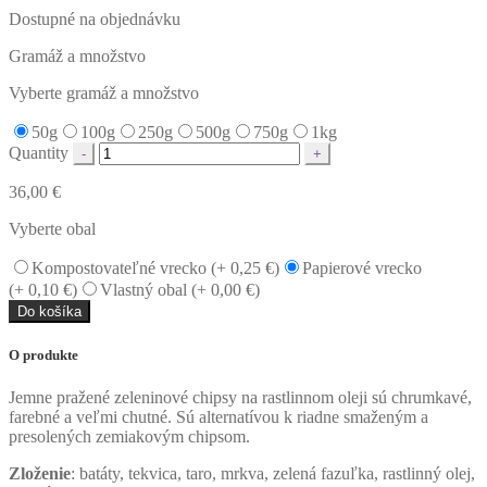
Dostupné na objednávku
Gramáž a množstvo
Vyberte gramáž a množstvo
50g
100g
250g
500g
750g
1kg
Quantity
36,00
€
Vyberte obal
Kompostovateľné vrecko (+
0,25
€
)
Papierové vrecko
(+
0,10
€
)
Vlastný obal (+
0,00
€
)
Do košíka
O produkte
Jemne pražené zeleninové chipsy na rastlinnom oleji sú chrumkavé,
farebné a veľmi chutné. Sú alternatívou k riadne smaženým a
presolených zemiakovým chipsom.
Zloženie
: batáty, tekvica, taro, mrkva, zelená fazuľka, rastlinný olej,