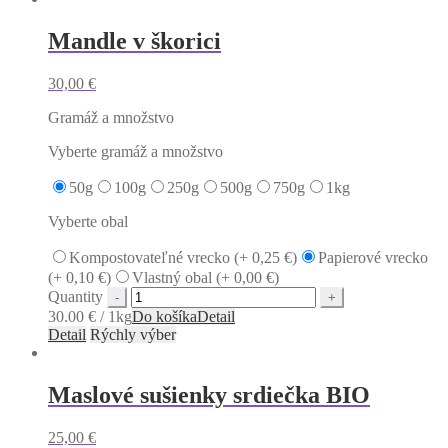
Mandle v škorici
30,00
€
Gramáž a množstvo
Vyberte gramáž a množstvo
50g
100g
250g
500g
750g
1kg
Vyberte obal
Kompostovateľné vrecko (+
0,25
€
)
Papierové vrecko
(+
0,10
€
)
Vlastný obal (+
0,00
€
)
Quantity
30.00 € / 1kg
Do košíka
Detail
Detail
Rýchly výber
Maslové sušienky srdiečka BIO
25,00
€