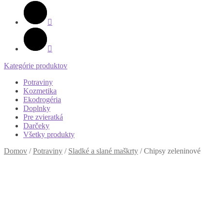
Kategórie produktov
Potraviny
Kozmetika
Ekodrogéria
Doplnky
Pre zvieratká
Darčeky
Všetky produkty
Domov
/
Potraviny
/
Sladké a slané maškrty
/
Chipsy zeleninové