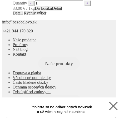
Quantity
33.00 € / 1kg
Do košíka
Detail
Detail
Rýchly výber
info@bezobalovo.sk
+421 944 170 820
Naše predajne
Pre firmy
Náš blog
Kontakt
Naše produkty
Doprava a platba
Všeobecné podmienky
Často kladené otázky
Ochrana osobných údajov
Odstúpiť od zmluvy tu
Všetky produkty
Prihláste sa na odber našich noviniek
Built by
RECO
a už Vám nikdy nič neunikne.