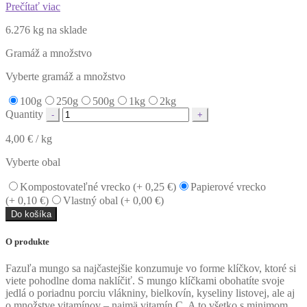
Prečítať viac
6.276 kg na sklade
Gramáž a množstvo
Vyberte gramáž a množstvo
100g
250g
500g
1kg
2kg
Quantity
4,00
€
/ kg
Vyberte obal
Kompostovateľné vrecko (+
0,25
€
)
Papierové vrecko
(+
0,10
€
)
Vlastný obal (+
0,00
€
)
Do košíka
O produkte
Fazuľa mungo sa najčastejšie konzumuje vo forme klíčkov, ktoré si
viete pohodlne doma naklíčiť. S mungo klíčkami obohatíte svoje
jedlá o poriadnu porciu vlákniny, bielkovín, kyseliny listovej, ale aj
o množstve vitamínov – najmä vitamín C. A to všetko s minimom