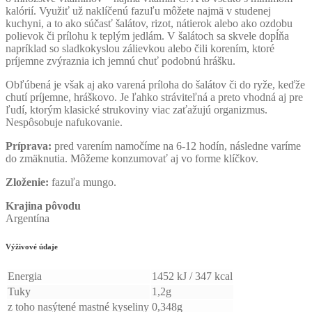
kalórií. Využiť už naklíčenú fazuľu môžete najmä v studenej
kuchyni, a to ako súčasť šalátov, rizot, nátierok alebo ako ozdobu
polievok či prílohu k teplým jedlám. V šalátoch sa skvele dopĺňa
napríklad so sladkokyslou zálievkou alebo čili korením, ktoré
príjemne zvýraznia ich jemnú chuť podobnú hrášku.
Obľúbená je však aj ako varená príloha do šalátov či do ryže, keďže
chutí príjemne, hráškovo. Je ľahko stráviteľná a preto vhodná aj pre
ľudí, ktorým klasické strukoviny viac zaťažujú organizmus.
Nespôsobuje nafukovanie.
Príprava:
pred varením namočíme na 6-12 hodín, následne varíme
do zmäknutia. Môžeme konzumovať aj vo forme klíčkov.
Zloženie:
fazuľa mungo.
Krajina pôvodu
Argentína
Výživové údaje
Energia
1452 kJ / 347 kcal
Tuky
1,2g
z toho nasýtené mastné kyseliny
0,348g