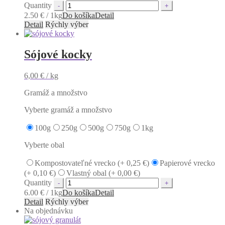
Quantity
2.50 € / 1kg
Do košíka
Detail
Detail
Rýchly výber
Sójové kocky
6,00
€
/ kg
Gramáž a množstvo
Vyberte gramáž a množstvo
100g
250g
500g
750g
1kg
Vyberte obal
Kompostovateľné vrecko (+
0,25
€
)
Papierové vrecko
(+
0,10
€
)
Vlastný obal (+
0,00
€
)
Quantity
6.00 € / 1kg
Do košíka
Detail
Detail
Rýchly výber
Na objednávku