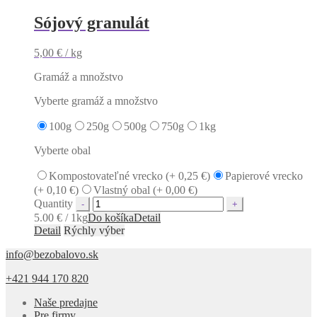
Sójový granulát
5,00
€
/ kg
Gramáž a množstvo
Vyberte gramáž a množstvo
100g
250g
500g
750g
1kg
Vyberte obal
Kompostovateľné vrecko (+
0,25
€
)
Papierové vrecko
(+
0,10
€
)
Vlastný obal (+
0,00
€
)
Quantity
5.00 € / 1kg
Do košíka
Detail
Detail
Rýchly výber
info@bezobalovo.sk
+421 944 170 820
Naše predajne
Pre firmy