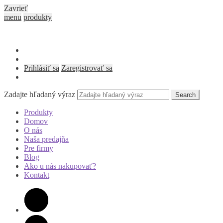
Zavrieť
menu
produkty
Prihlásiť sa
Zaregistrovať sa
Zadajte hľadaný výraz
Search
Produkty
Domov
O nás
Naša predajňa
Pre firmy
Blog
Ako u nás nakupovať?
Kontakt