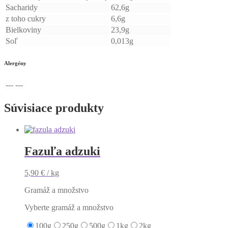
Sacharidy
62,6g
z toho cukry
6,6g
Bielkoviny
23,9g
Soľ
0,013g
Alergény
--- ---
Súvisiace produkty
Fazuľa adzuki
5,90
€
/ kg
Gramáž a množstvo
Vyberte gramáž a množstvo
100g
250g
500g
1kg
2kg