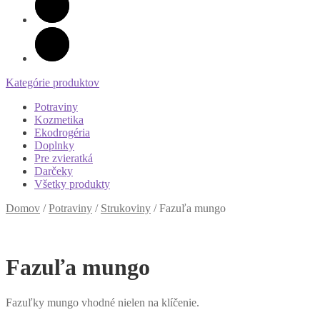
Kategórie produktov
Potraviny
Kozmetika
Ekodrogéria
Doplnky
Pre zvieratká
Darčeky
Všetky produkty
Domov
/
Potraviny
/
Strukoviny
/
Fazuľa mungo
Fazuľa mungo
Fazuľky mungo vhodné nielen na klíčenie.