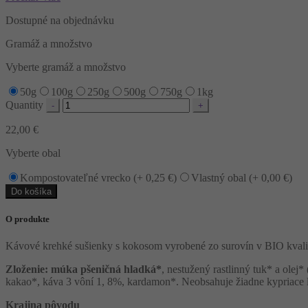
Dostupné na objednávku
Gramáž a množstvo
Vyberte gramáž a množstvo
50g
100g
250g
500g
750g
1kg
Quantity
22,00
€
Vyberte obal
Kompostovateľné vrecko (+
0,25
€
)
Vlastný obal (+
0,00
€
)
Do košíka
O produkte
Kávové krehké sušienky s kokosom vyrobené zo surovín v BIO kvali
Zloženie: múka pšeničná hladká*
, nestužený rastlinný tuk* a ole
kakao*, káva 3 vôní 1, 8%, kardamon*. Neobsahuje žiadne kypriace 
Krajina pôvodu