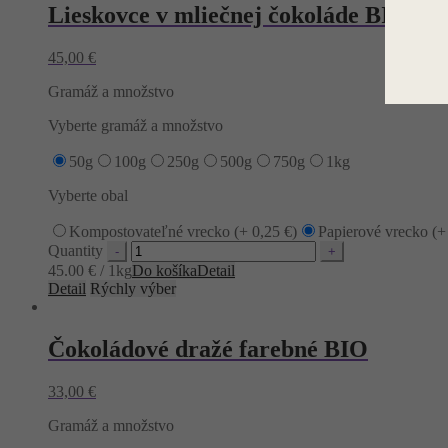
Lieskovce v mliečnej čokoláde BIO
45,00
€
Gramáž a množstvo
Vyberte gramáž a množstvo
50g
100g
250g
500g
750g
1kg
Vyberte obal
Kompostovateľné vrecko (+
0,25
€
)
Papierové vrecko (
Quantity
45.00 € / 1kg
Do košíka
Detail
Detail
Rýchly výber
Čokoládové dražé farebné BIO
33,00
€
Gramáž a množstvo