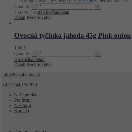
Kompostovateľné vrecko (+
0,25
€
)
Papierové vrecko (
Quantity
75.00 € / 1kg
Do košíka
Detail
Detail
Rýchly výber
Ovocná tyčinka jahoda 45g Pink onion
1,60
€
Quantity
Do košíka
Detail
Detail
Rýchly výber
info@bezobalovo.sk
+421 944 170 820
Naše predajne
Pre firmy
Náš blog
Kontakt
Doprava a platba