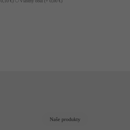
+
0,10
€
)
Vlastný obal (+
0,00
€
)
Naše produkty