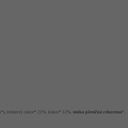
tín*), trstinový cukor* 21%, kokos* 12%,
múka pšeničná celozrnná
*,