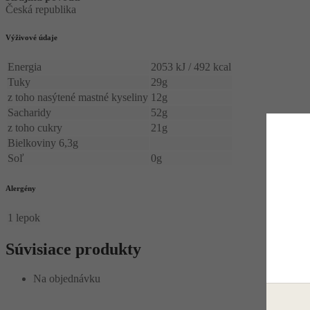
Česká republika
Výživové údaje
Energia
2053 kJ / 492 kcal
Tuky
29g
z toho nasýtené mastné kyseliny
12g
Sacharidy
52g
z toho cukry
21g
Bielkoviny 6,3g
Soľ
0g
Alergény
1
lepok
Súvisiace produkty
Na objednávku