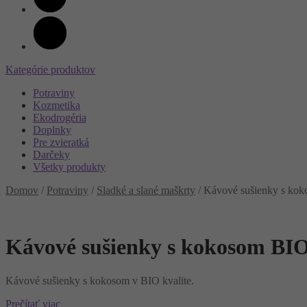
Kategórie produktov
Potraviny
Kozmetika
Ekodrogéria
Doplnky
Pre zvieratká
Darčeky
Všetky produkty
Domov
/
Potraviny
/
Sladké a slané maškrty
/
Kávové sušienky s ko
Kávové sušienky s kokosom BI
Kávové sušienky s kokosom v BIO kvalite.
Prečítať viac