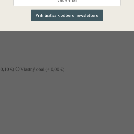
Prihlásiť sa k odberu newsletteru
+
0,10
€
)
Vlastný obal (+
0,00
€
)