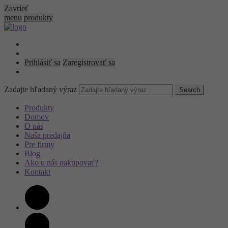
Zavrieť
menu
produkty
Prihlásiť sa
Zaregistrovať sa
Zadajte hľadaný výraz
Search
Produkty
Domov
O nás
Naša predajňa
Pre firmy
Blog
Ako u nás nakupovať?
Kontakt