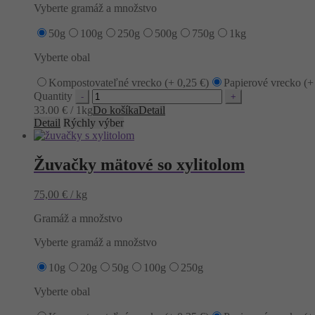
Vyberte gramáž a množstvo
50g
100g
250g
500g
750g
1kg
Vyberte obal
Kompostovateľné vrecko (+
0,25
€
)
Papierové vrecko (
Quantity
33.00 € / 1kg
Do košíka
Detail
Detail
Rýchly výber
Žuvačky mätové so xylitolom
75,00
€
/ kg
Gramáž a množstvo
Vyberte gramáž a množstvo
10g
20g
50g
100g
250g
Vyberte obal