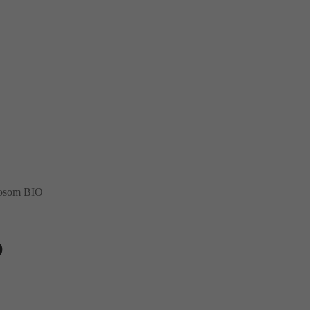
kosom BIO
O