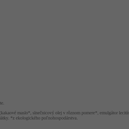
te.
j* (kakaové maslo*, slnečnicový olej v rôznom pomere*, emulgátor leci
látky. *z ekologického poľnohospodárstva.