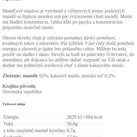
Mandľové maslow je vyrobené z výberových jemne pražených
mandlí so štipkou morskej soli pre zvýraznenie chuti mandlí. Maslo
má hladkú konzistenciu, ľahko kĺže po jazyku a konzistenciou
pripomína skutočné maslo.
Okrem skvelej chuti je zdrojom poriadnej dávky proteínov,
kvalitných tukov a minerálov. Pár lyžičiek Vám vždy dodá potrebnú
energiu a zároveň je úplne bez pridaného cukru. Môžete ho teda
použiť na sladko i slano. Skvelo sa hodí na palacinky či lievance, do
smoothies, ale dokonca ho môžete skúsiť rozpustiť na Váš steak a
dodáte mu jedinečnú orieškovú chuť s tónmi kakaového masla.
Zloženie:
mandle
92%, kakaové maslo, morská soľ 0,2%.
Krajina pôvodu
Slovenská republika
Výživové údaje
Energia
2829 kJ / 684 kcal
Tuky
56,6g
z toho nasýtené mastné kyseliny
8,7g