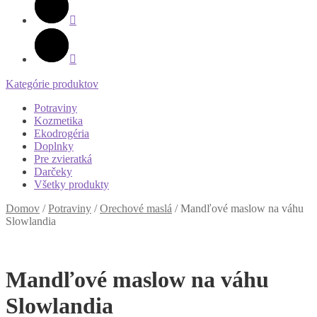
Kategórie produktov
Potraviny
Kozmetika
Ekodrogéria
Doplnky
Pre zvieratká
Darčeky
Všetky produkty
Domov
/
Potraviny
/
Orechové maslá
/
Mandľové maslow na váhu
Slowlandia
Mandľové maslow na váhu
Slowlandia