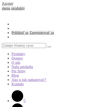
Zavrieť
menu
produkty
Prihlásiť sa
Zaregistrovať sa
Zadajte
Search
hľadaný
výraz
Produkty
Domov
O nás
Naša predajňa
Pre firmy
Blog
Ako u nás nakupovať?
Kontakt