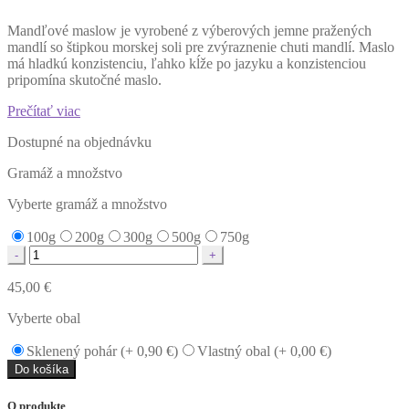
Mandľové maslow je vyrobené z výberových jemne pražených
mandlí so štipkou morskej soli pre zvýraznenie chuti mandlí. Maslo
má hladkú konzistenciu, ľahko kĺže po jazyku a konzistenciou
pripomína skutočné maslo.
Prečítať viac
Dostupné na objednávku
Gramáž a množstvo
Vyberte gramáž a množstvo
100g
200g
300g
500g
750g
Quantity
45,00
€
Vyberte obal
Sklenený pohár (+
0,90
€
)
Vlastný obal (+
0,00
€
)
Do košíka
O produkte