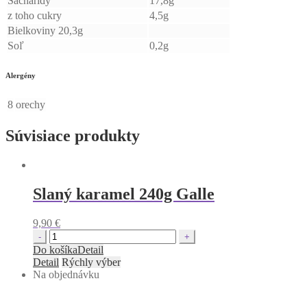
Sacharidy
17,8g
z toho cukry
4,5g
Bielkoviny 20,3g
Soľ
0,2g
Alergény
8
orechy
Súvisiace produkty
Slaný karamel 240g Galle
9,90
€
Quantity
Do košíka
Detail
Detail
Rýchly výber
Na objednávku