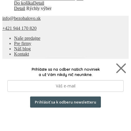
Do košíka
Detail
Detail
Rýchly výber
info@bezobalovo.sk
+421 944 170 820
Naše predajne
Pre firmy
Náš blog
Kontakt
Naše produkty
Prihláste sa na odber našich noviniek
a už Vám nikdy nič neunikne.
Doprava a platba
Všeobecné podmienky
Často kladené otázky
Ochrana osobných údajov
Odstúpiť od zmluvy tu
Prihlásiť sa k odberu newsletteru
Všetky produkty
Built by
RECO
© Bezobalovo 2026