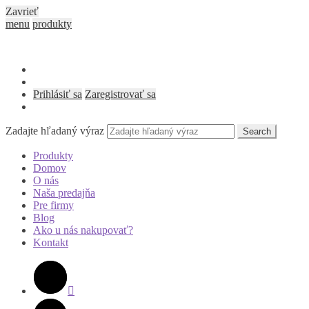
Zavrieť
menu
produkty
Prihlásiť sa
Zaregistrovať sa
Zadajte hľadaný výraz
Search
Produkty
Domov
O nás
Naša predajňa
Pre firmy
Blog
Ako u nás nakupovať?
Kontakt