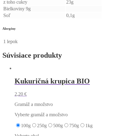
z toho cukry
23g
Bielkoviny 9g
Soľ
0,1g
Alergény
1
lepok
Súvisiace produkty
Kukuričná krupica BIO
2,20
€
Gramáž a množstvo
Vyberte gramáž a množstvo
100g
250g
500g
750g
1kg
Vyberte obal