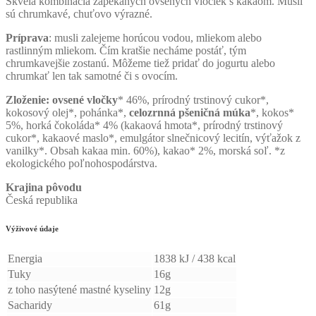
Skvelá kombinácia zapekaných ovsených vločiek s kakaom. Musli
sú chrumkavé, chuťovo výrazné.
Príprava
: musli zalejeme horúcou vodou, mliekom alebo
rastlinným mliekom. Čím kratšie necháme postáť, tým
chrumkavejšie zostanú. Môžeme tiež pridať do jogurtu alebo
chrumkať len tak samotné či s ovocím.
Zloženie:
ovsené vločky
* 46%, prírodný trstinový cukor*,
kokosový olej*, pohánka*,
celozrnná pšeničná múka
*, kokos*
5%, horká čokoláda* 4% (kakaová hmota*, prírodný trstinový
cukor*, kakaové maslo*, emulgátor slnečnicový lecitín, výťažok z
vanilky*. Obsah kakaa min. 60%), kakao* 2%, morská soľ. *z
ekologického poľnohospodárstva.
Krajina pôvodu
Česká republika
Výživové údaje
Energia
1838 kJ / 438 kcal
Tuky
16g
z toho nasýtené mastné kyseliny
12g
Sacharidy
61g