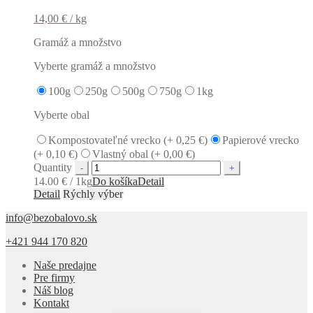
14,00
€
/ kg
Gramáž a množstvo
Vyberte gramáž a množstvo
100g
250g
500g
750g
1kg
Vyberte obal
Kompostovateľné vrecko (+
0,25
€
)
Papierové vrecko
(+
0,10
€
)
Vlastný obal (+
0,00
€
)
Quantity
14.00 € / 1kg
Do košíka
Detail
Detail
Rýchly výber
info@bezobalovo.sk
+421 944 170 820
Naše predajne
Pre firmy
Náš blog
Kontakt