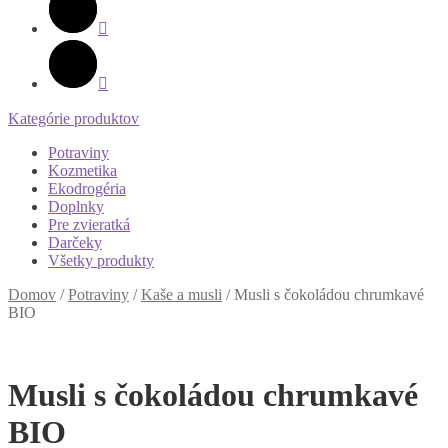
Kategórie produktov
Potraviny
Kozmetika
Ekodrogéria
Doplnky
Pre zvieratká
Darčeky
Všetky produkty
Domov
/
Potraviny
/
Kaše a musli
/
Musli s čokoládou chrumkavé
BIO
Musli s čokoládou chrumkavé
BIO