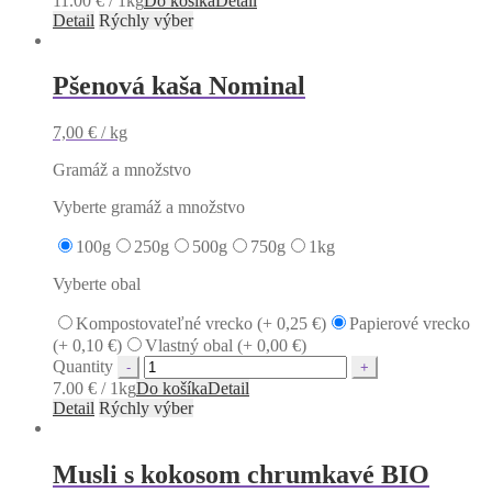
11.00 € / 1kg
Do košíka
Detail
Detail
Rýchly výber
Pšenová kaša Nominal
7,00
€
/ kg
Gramáž a množstvo
Vyberte gramáž a množstvo
100g
250g
500g
750g
1kg
Vyberte obal
Kompostovateľné vrecko (+
0,25
€
)
Papierové vrecko
(+
0,10
€
)
Vlastný obal (+
0,00
€
)
Quantity
7.00 € / 1kg
Do košíka
Detail
Detail
Rýchly výber
Musli s kokosom chrumkavé BIO