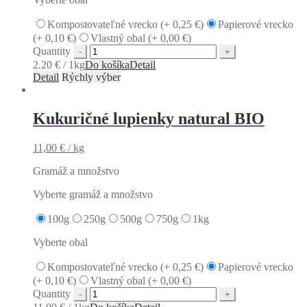
Kompostovateľné vrecko (+
0,25
€
)
Papierové vrecko
(+
0,10
€
)
Vlastný obal (+
0,00
€
)
Quantity
2.20 € / 1kg
Do košíka
Detail
Detail
Rýchly výber
Kukuričné lupienky natural BIO
11,00
€
/ kg
Gramáž a množstvo
Vyberte gramáž a množstvo
100g
250g
500g
750g
1kg
Vyberte obal
Kompostovateľné vrecko (+
0,25
€
)
Papierové vrecko
(+
0,10
€
)
Vlastný obal (+
0,00
€
)
Quantity