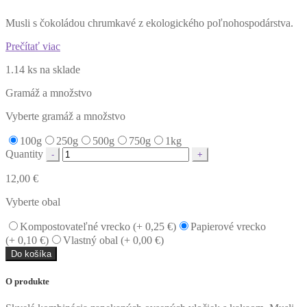
Musli s čokoládou chrumkavé z ekologického poľnohospodárstva.
Prečítať viac
1.14 ks na sklade
Gramáž a množstvo
Vyberte gramáž a množstvo
100g
250g
500g
750g
1kg
Quantity
12,00
€
Vyberte obal
Kompostovateľné vrecko (+
0,25
€
)
Papierové vrecko
(+
0,10
€
)
Vlastný obal (+
0,00
€
)
Do košíka
O produkte