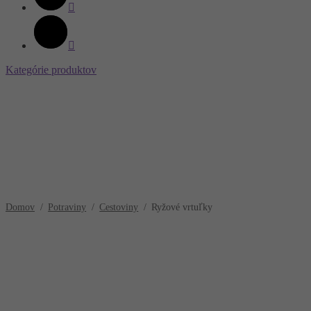
Kategórie produktov
Domov
/
Potraviny
/
Cestoviny
/
Ryžové vrtuľky