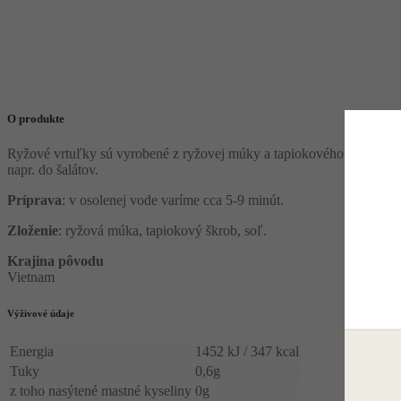
O produkte
Ryžové vrtuľky sú vyrobené z ryžovej múky a tapiokového škrobu. Sú
napr. do šalátov.
Príprava
: v osolenej vode varíme cca 5-9 minút.
Zloženie
: ryžová múka, tapiokový škrob, soľ.
Krajina pôvodu
Vietnam
Výživové údaje
Energia
1452 kJ / 347 kcal
Tuky
0,6g
z toho nasýtené mastné kyseliny
0g