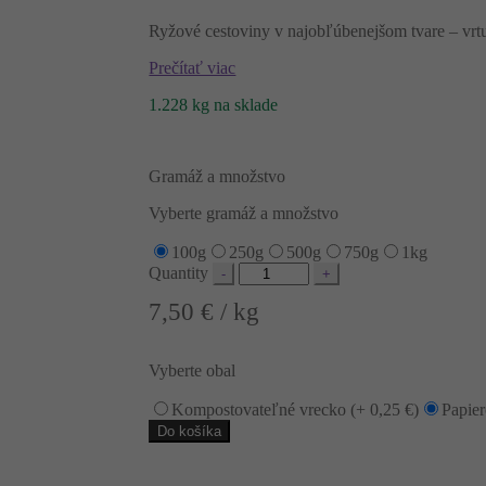
Ryžové cestoviny v najobľúbenejšom tvare – vrt
Prečítať viac
1.228 kg na sklade
Gramáž a množstvo
Vyberte gramáž a množstvo
100g
250g
500g
750g
1kg
Quantity
7,50
€
/ kg
Vyberte obal
Kompostovateľné vrecko (+
0,25
€
)
Papie
Do košíka