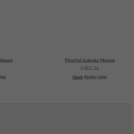
 Migami
Pšeničné kolienka Migami
4,50
€
/ kg
ýber
Detail
Rýchly výber