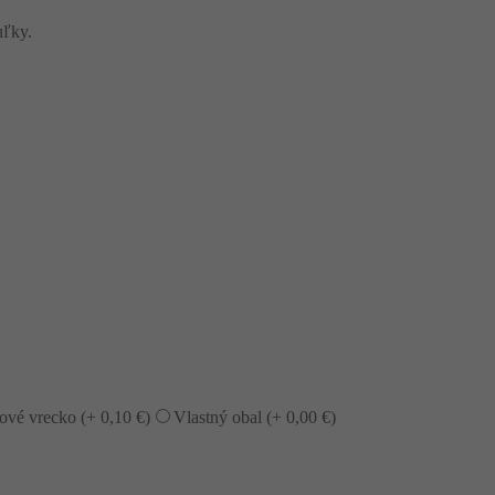
uľky.
rové vrecko (+
0,10
€
)
Vlastný obal (+
0,00
€
)