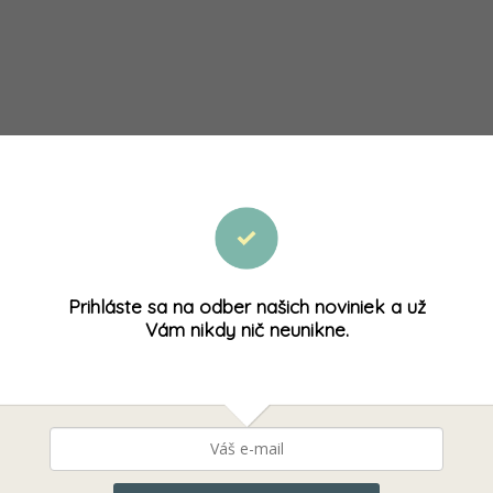
 chuťovo neutrálne a prirodzene bezlepkové a bezvaječné. Vhodné sú n
Prihláste sa na odber našich noviniek a už
Vám nikdy nič neunikne.