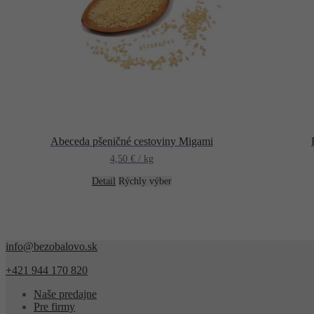
Abeceda pšeničné cestoviny Migami
4,50
€
/ kg
Detail
Rýchly výber
info@bezobalovo.sk
+421 944 170 820
Naše predajne
Pre firmy