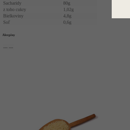
Sacharidy
80g
z toho cukry
1,02g
Bielkoviny
4,8g
Soľ
0,6g
Alergény
--- ---