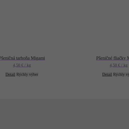
Pšeničná tarhoňa Migami
Pšeničné fliačky
4,50
€
/ kg
4,50
€
/ kg
Detail
Rýchly výber
Detail
Rýchly v