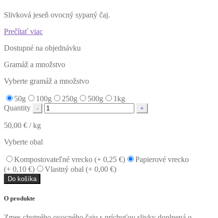
Slivková jeseň ovocný sypaný čaj.
Prečítať viac
Dostupné na objednávku
Gramáž a množstvo
Vyberte gramáž a množstvo
50g
100g
250g
500g
1kg
Quantity
50,00
€
/ kg
Vyberte obal
Kompostovateľné vrecko (+
0,25
€
)
Papierové vrecko
(+
0,10
€
)
Vlastný obal (+
0,00
€
)
Do košíka
O produkte
Zmes chutného ovocného čaju s príchuťou slivky doplnená o