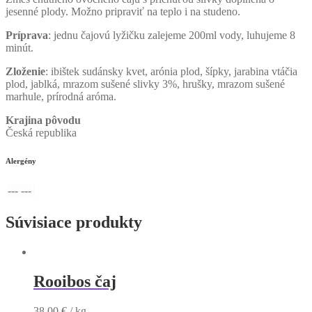
jesenné plody. Možno pripraviť na teplo i na studeno.
Príprava
: jednu čajovú lyžičku zalejeme 200ml vody, luhujeme 8
minút.
Zloženie
: ibištek sudánsky kvet, arónia plod, šípky, jarabina vtáčia
plod, jablká, mrazom sušené slivky 3%, hrušky, mrazom sušené
marhule, prírodná aróma.
Krajina pôvodu
Česká republika
Alergény
--- ---
Súvisiace produkty
Rooibos čaj
38,00
€
/ kg