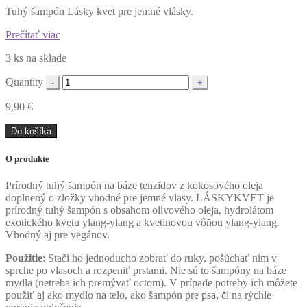
Tuhý šampón Lásky kvet pre jemné vlásky.
Prečítať viac
3 ks na sklade
Quantity
9,90
€
Do košíka
O produkte
Prírodný tuhý šampón na báze tenzidov z kokosového oleja
doplnený o zložky vhodné pre jemné vlasy. LÁSKYKVET je
prírodný tuhý šampón s obsahom olivového oleja, hydrolátom
exotického kvetu ylang-ylang a kvetinovou vôňou ylang-ylang.
Vhodný aj pre vegánov.
Použitie
: Stačí ho jednoducho zobrať do ruky, pošúchať ním v
sprche po vlasoch a rozpeniť prstami. Nie sú to šampóny na báze
mydla (netreba ich premývať octom). V prípade potreby ich môžete
použiť aj ako mydlo na telo, ako šampón pre psa, či na rýchle