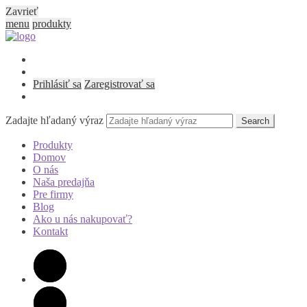
Zavrieť
menu
produkty
Prihlásiť sa
Zaregistrovať sa
Zadajte hľadaný výraz
Search
Produkty
Domov
O nás
Naša predajňa
Pre firmy
Blog
Ako u nás nakupovať?
Kontakt