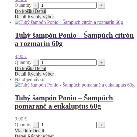
Quantity
Do košíka
Detail
Detail
Rýchly výber
Tuhý šampón Ponio – Šampúch citrón
a rozmarín 60g
9,90
€
Quantity
Do košíka
Detail
Detail
Rýchly výber
Na objednávku
Tuhý šampón Ponio – Šampúch
pomaranč a eukaluptus 60g
9,90
€
Quantity
Viac info
Detail
Detail
Rýchly výber