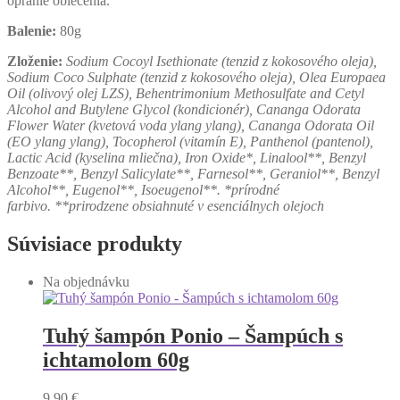
opranie oblečenia.
Balenie:
80g
Zloženie:
Sodium Cocoyl Isethionate (tenzid z kokosového oleja),
Sodium Coco Sulphate (tenzid z kokosového oleja), Olea Europaea
Oil (olivový olej LZS), Behentrimonium Methosulfate and Cetyl
Alcohol and Butylene Glycol (kondicionér), Cananga Odorata
Flower Water (kvetová voda ylang ylang), Cananga Odorata Oil
(EO ylang ylang), Tocopherol (vitamín E), Panthenol (pantenol),
Lactic Acid (kyselina mliečna), Iron Oxide*, Linalool**, Benzyl
Benzoate**, Benzyl Salicylate**, Farnesol**, Geraniol**, Benzyl
Alcohol**, Eugenol**, Isoeugenol**. *prírodné
farbivo. **prirodzene obsiahnuté v esenciálnych olejoch
Súvisiace produkty
Na objednávku
Tuhý šampón Ponio – Šampúch s
ichtamolom 60g
9,90
€