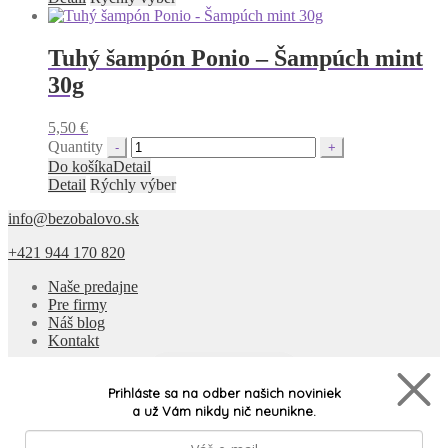
Tuhý šampón Ponio – Šampúch mint
30g
5,50
€
Quantity
Do košíka
Detail
Detail
Rýchly výber
info@bezobalovo.sk
+421 944 170 820
Naše predajne
Pre firmy
Náš blog
Kontakt
Naše produkty
Prihláste sa na odber našich noviniek
a už Vám nikdy nič neunikne.
Doprava a platba
Všeobecné podmienky
Často kladené otázky