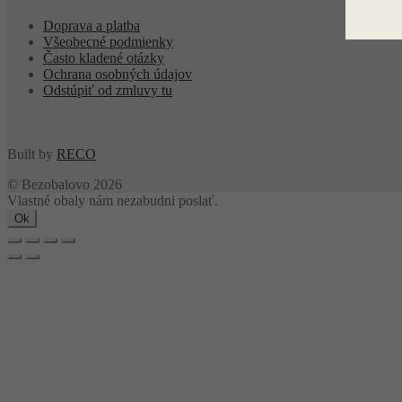
Doprava a platba
Všeobecné podmienky
Často kladené otázky
Ochrana osobných údajov
Odstúpiť od zmluvy tu
Built by
RECO
© Bezobalovo 2026
Vlastné obaly nám nezabudni poslať.
Ok