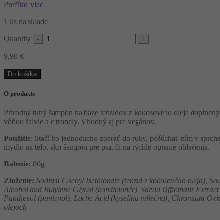
Prečítať viac
1 ks na sklade
Quantity
9,90
€
Do košíka
O produkte
Prírodný tuhý šampón na báze tenzidov z kokosového oleja doplnený
vôňou šalvie a citronely. Vhodný aj pre vegánov.
Použitie
: Stačí ho jednoducho zobrať do ruky, pošúchať ním v sprche
mydlo na telo, ako šampón pre psa, či na rýchle opranie oblečenia.
Balenie:
80g
Zloženie:
Sodium Cocoyl Isethionate (tenzid z kokosového oleja), S
Alcohol and Butylene Glycol (kondicionér), Salvia Officinalis Extract
Panthenol (pantenol), Lactic Acid (kyselina mliečna), Chromium Oxid
olejoch