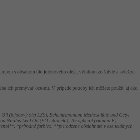
mpón s obsahom bio jojobového oleja, výluhom zo šalvie a sviežou
reba ich premývať octom). V prípade potreby ich môžete použiť aj ako
 Oil (jojobový olej LZS), Behentrimonium Methosulfate and Cetyl
ogon Nardus Leaf Oil (EO citronela), Tocopherol (vitamín E),
enol**. *prírodné farbivo. **prirodzene obsiahnuté v esenciálnych