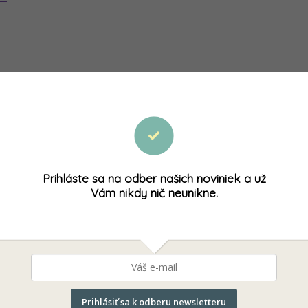
a a tea tree 60g
Prihláste sa na odber našich noviniek a už
Vám nikdy nič neunikne.
Prihlásiť sa k odberu newsletteru
Naše produkty