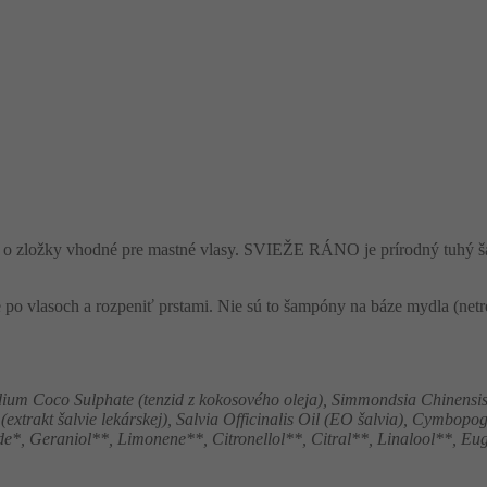
 o zložky vhodné pre mastné vlasy. SVIEŽE RÁNO je prírodný tuhý ša
 po vlasoch a rozpeniť prstami. Nie sú to šampóny na báze mydla (net
odium Coco Sulphate (tenzid z kokosového oleja), Simmondsia Chinensis
 (extrakt šalvie lekárskej), Salvia Officinalis Oil (EO šalvia), Cymbop
e*, Geraniol**, Limonene**, Citronellol**, Citral**, Linalool**, Eug