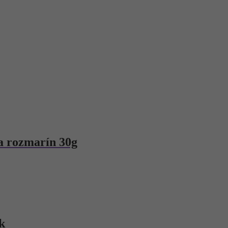
a rozmarín 30g
k