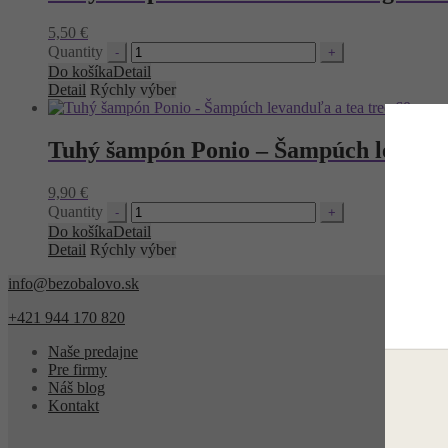
5,50
€
Quantity
Do košíka
Detail
Detail
Rýchly výber
Tuhý šampón Ponio – Šampúch levanduľ
9,90
€
Quantity
Do košíka
Detail
Detail
Rýchly výber
info@bezobalovo.sk
+421 944 170 820
Naše predajne
Pre firmy
Náš blog
Kontakt