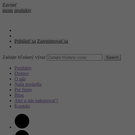
Zavrieť
menu
produkty
Prihlásiť sa
Zaregistrovať sa
Zadajte hľadaný výraz
Search
Produkty
Domov
O nás
Naša predajňa
Pre firmy
Blog
Ako u nás nakupovať?
Kontakt