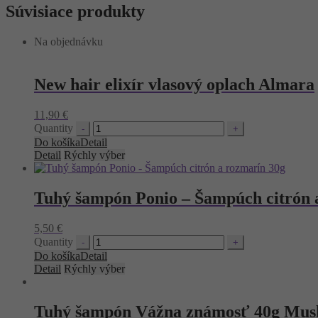
Súvisiace produkty
Na objednávku
New hair elixír vlasový oplach Almara
11,90
€
Quantity
Do košíka
Detail
Detail
Rýchly výber
Tuhý šampón Ponio – Šampúch citrón 
5,50
€
Quantity
Do košíka
Detail
Detail
Rýchly výber
Tuhý šampón Vážna známosť 40g Mus