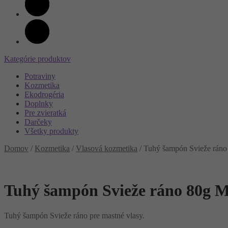
Kategórie produktov
Potraviny
Kozmetika
Ekodrogéria
Doplnky
Pre zvieratká
Darčeky
Všetky produkty
Domov
/
Kozmetika
/
Vlasová kozmetika
/
Tuhý šampón Svieže rán
Tuhý šampón Svieže ráno 80g 
Tuhý šampón Svieže ráno pre mastné vlasy.