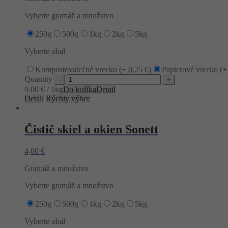
Vyberte gramáž a množstvo
250g
500g
1kg
2kg
5kg
Vyberte obal
Kompostovateľné vrecko (+
0,25
€
)
Papierové vrecko (
Quantity
9.00 € / 1kg
Do košíka
Detail
Detail
Rýchly výber
Čistič skiel a okien Sonett
4,00
€
Gramáž a množstvo
Vyberte gramáž a množstvo
250g
500g
1kg
2kg
5kg
Vyberte obal