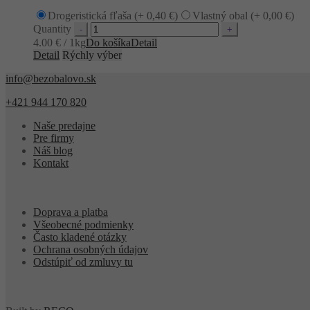
Drogeristická fľaša (+
0,40
€
)
Vlastný obal (+
0,00
€
)
Quantity
4.00 € / 1kg
Do košíka
Detail
Detail
Rýchly výber
info@bezobalovo.sk
+421 944 170 820
Naše predajne
Pre firmy
Náš blog
Kontakt
Doprava a platba
Všeobecné podmienky
Často kladené otázky
Ochrana osobných údajov
Odstúpiť od zmluvy tu