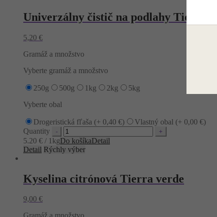
Univerzálny čistič na podlahy Tierra v
5,20
€
Gramáž a množstvo
Vyberte gramáž a množstvo
250g
500g
1kg
2kg
5kg
Vyberte obal
Drogeristická fľaša (+
0,40
€
)
Vlastný obal (+
0,00
€
)
Quantity
5.20 € / 1kg
Do košíka
Detail
Detail
Rýchly výber
Kyselina citrónová Tierra verde
9,00
€
Gramáž a množstvo