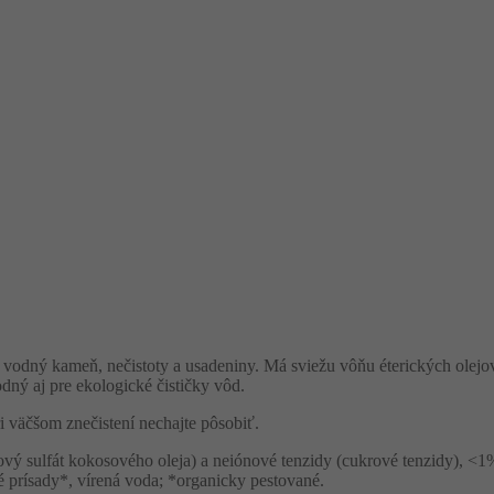
e vodný kameň, nečistoty a usadeniny. Má sviežu vôňu éterických olejov 
ný aj pre ekologické čističky vôd.
i väčšom znečistení nechajte pôsobiť.
vý sulfát kokosového oleja) a neiónové tenzidy (cukrové tenzidy), <1%
né prísady*, vírená voda; *organicky pestované.