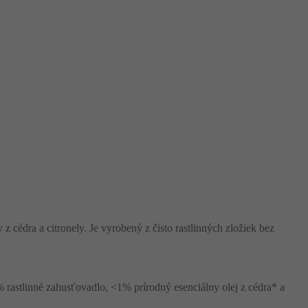
z cédra a citronely. Je vyrobený z čisto rastlinných zložiek bez
 rastlinné zahusťovadlo, <1% prírodný esenciálny olej z cédra* a