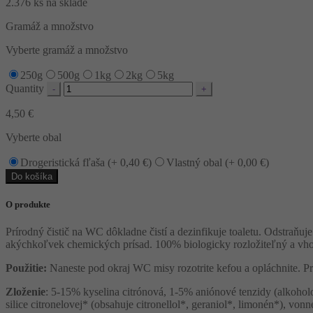
2.376 ks na sklade
Gramáž a množstvo
Vyberte gramáž a množstvo
250g
500g
1kg
2kg
5kg
Quantity
4,50
€
Vyberte obal
Drogeristická fľaša (+
0,40
€
)
Vlastný obal (+
0,00
€
)
Do košíka
O produkte
Prírodný čistič na WC dôkladne čistí a dezinfikuje toaletu. Odstraňuj
akýchkoľvek chemických prísad. 100% biologicky rozložiteľný a vhod
Použitie:
Naneste pod okraj WC misy rozotrite kefou a opláchnite. Pr
Zloženie
: 5-15% kyselina citrónová, 1-5% aniónové tenzidy (alkoholo
silice citronelovej* (obsahuje citronellol*, geraniol*, limonén*), von