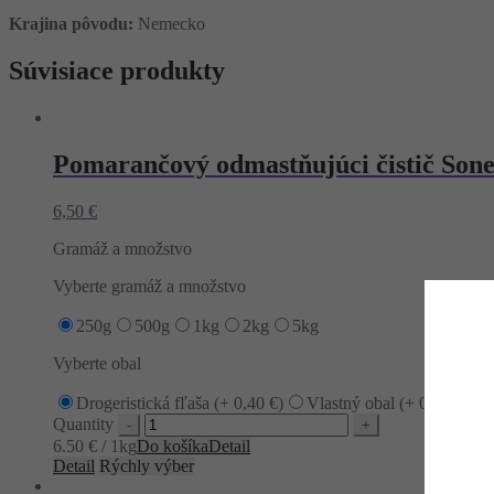
Krajina pôvodu:
Nemecko
Súvisiace produkty
Pomarančový odmastňujúci čistič Sone
6,50
€
Gramáž a množstvo
Vyberte gramáž a množstvo
250g
500g
1kg
2kg
5kg
Vyberte obal
Drogeristická fľaša (+
0,40
€
)
Vlastný obal (+
0,00
€
)
Quantity
6.50 € / 1kg
Do košíka
Detail
Detail
Rýchly výber