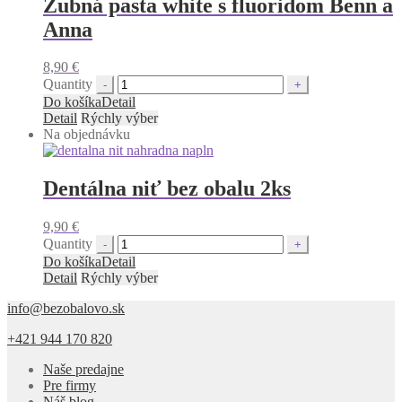
Zubná pasta white s fluoridom Benn a
Anna
8,90
€
Quantity
Do košíka
Detail
Detail
Rýchly výber
Na objednávku
Dentálna niť bez obalu 2ks
9,90
€
Quantity
Do košíka
Detail
Detail
Rýchly výber
info@bezobalovo.sk
+421 944 170 820
Naše predajne
Pre firmy
Náš blog