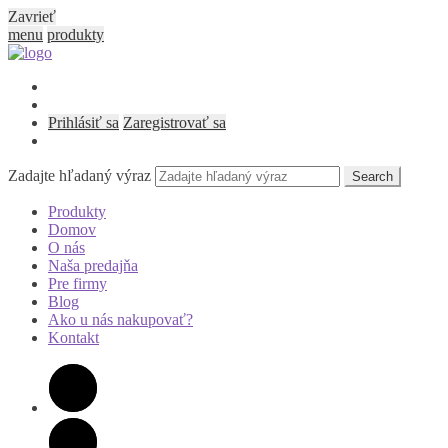
Zavrieť
menu
produkty
Prihlásiť sa
Zaregistrovať sa
Zadajte hľadaný výraz
Search
Produkty
Domov
O nás
Naša predajňa
Pre firmy
Blog
Ako u nás nakupovať?
Kontakt