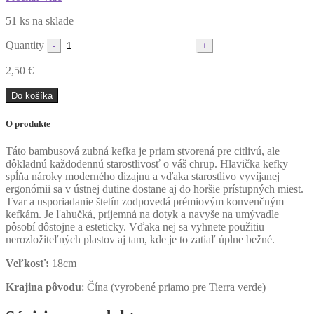
51 ks na sklade
Quantity
2,50
€
Do košíka
O produkte
Táto bambusová zubná kefka je priam stvorená pre citlivú, ale
dôkladnú každodennú starostlivosť o váš chrup. Hlavička kefky
spĺňa nároky moderného dizajnu a vďaka starostlivo vyvíjanej
ergonómii sa v ústnej dutine dostane aj do horšie prístupných miest.
Tvar a usporiadanie štetín zodpovedá prémiovým konvenčným
kefkám. Je ľahučká, príjemná na dotyk a navyše na umývadle
pôsobí dôstojne a esteticky. Vďaka nej sa vyhnete použitiu
nerozložiteľných plastov aj tam, kde je to zatiaľ úplne bežné.
Veľkosť:
18cm
Krajina pôvodu
: Čína (vyrobené priamo pre Tierra verde)