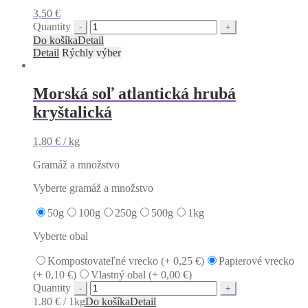
3,50
€
Quantity
Do košíka
Detail
Detail
Rýchly výber
Morská soľ atlantická hrubá
kryštalická
1,80
€
/ kg
Gramáž a množstvo
Vyberte gramáž a množstvo
50g
100g
250g
500g
1kg
Vyberte obal
Kompostovateľné vrecko (+
0,25
€
)
Papierové vrecko
(+
0,10
€
)
Vlastný obal (+
0,00
€
)
Quantity
1.80 € / 1kg
Do košíka
Detail