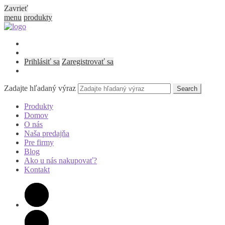
Zavrieť
menu
produkty
Prihlásiť sa
Zaregistrovať sa
Zadajte hľadaný výraz
Search
Produkty
Domov
O nás
Naša predajňa
Pre firmy
Blog
Ako u nás nakupovať?
Kontakt