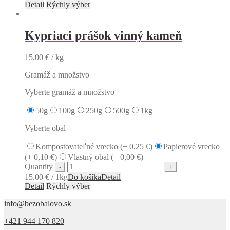
Detail
Rýchly výber
Kypriaci prášok vinný kameň
15,00
€
/ kg
Gramáž a množstvo
Vyberte gramáž a množstvo
50g
100g
250g
500g
1kg
Vyberte obal
Kompostovateľné vrecko (+
0,25
€
)
Papierové vrecko
(+
0,10
€
)
Vlastný obal (+
0,00
€
)
Quantity
15.00 € / 1kg
Do košíka
Detail
Detail
Rýchly výber
info@bezobalovo.sk
+421 944 170 820