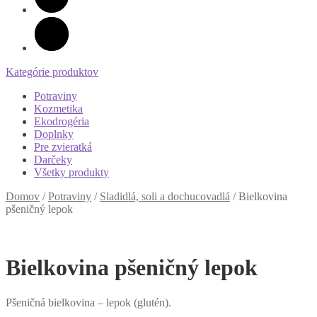
Kategórie produktov
Potraviny
Kozmetika
Ekodrogéria
Doplnky
Pre zvieratká
Darčeky
Všetky produkty
Domov
/
Potraviny
/
Sladidlá, soli a dochucovadlá
/
Bielkovina
pšeničný lepok
Bielkovina pšeničný lepok
Pšeničná bielkovina – lepok (glutén).