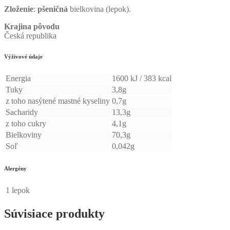
Zloženie
:
pšeničná
bielkovina (lepok).
Krajina pôvodu
Česká republika
Výživové údaje
Energia
1600 kJ / 383 kcal
Tuky
3,8g
z toho nasýtené mastné kyseliny
0,7g
Sacharidy
13,3g
z toho cukry
4,1g
Bielkoviny
70,3g
Soľ
0,042g
Alergény
1
lepok
Súvisiace produkty