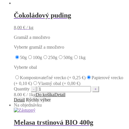
Čokoládový puding
8,00
€
/ kg
Gramáž a množstvo
Vyberte gramáž a množstvo
50g
100g
250g
500g
1kg
Vyberte obal
Kompostovateľné vrecko (+
0,25
€
)
Papierové vrecko
(+
0,10
€
)
Vlastný obal (+
0,00
€
)
Quantity
8.00 € / 1kg
Do košíka
Detail
Detail
Rýchly výber
Na objednávku
Melasa trstinová BIO 400g