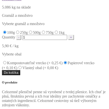
5.086 kg na sklade
Gramáž a množstvo
Vyberte gramáž a množstvo
100g
250g
500g
750g
1kg
Quantity
5,90
€
/ kg
Vyberte obal
Kompostovateľné vrecko (+
0,25
€
)
Papierové vrecko
(+
0,10
€
)
Vlastný obal (+
0,00
€
)
Do košíka
O produkte
Celozrnné pšeničné penne sú vyrobené z tvrdej pšenice. Ich chuť je
plná, štruktúra pevná a ich tvar ideálny pre zachytenie omáčky a
ostatných ingrediencií. Celozrnné cestoviny sú tiež výborným
zdrojom vlákniny.