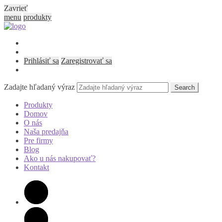
Zavrieť
menu
produkty
Prihlásiť sa
Zaregistrovať sa
Zadajte hľadaný výraz
Search
Produkty
Domov
O nás
Naša predajňa
Pre firmy
Blog
Ako u nás nakupovať?
Kontakt