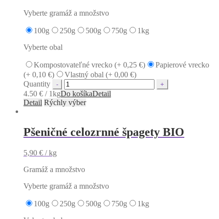
Vyberte gramáž a množstvo
100g
250g
500g
750g
1kg
Vyberte obal
Kompostovateľné vrecko (+
0,25
€
)
Papierové vrecko
(+
0,10
€
)
Vlastný obal (+
0,00
€
)
Quantity
4.50 € / 1kg
Do košíka
Detail
Detail
Rýchly výber
Pšeničné celozrnné špagety BIO
5,90
€
/ kg
Gramáž a množstvo
Vyberte gramáž a množstvo
100g
250g
500g
750g
1kg