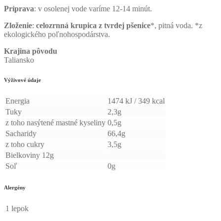
Príprava
: v osolenej vode varíme 12-14 minút.
Zloženie
:
celozrnná krupica z tvrdej pšenice
*, pitná voda. *z
ekologického poľnohospodárstva.
Krajina pôvodu
Taliansko
Výživové údaje
Energia
1474 kJ / 349 kcal
Tuky
2,3g
z toho nasýtené mastné kyseliny
0,5g
Sacharidy
66,4g
z toho cukry
3,5g
Bielkoviny 12g
Soľ
0g
Alergény
1
lepok