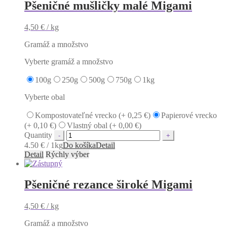
Pšeničné mušličky malé Migami
4,50
€
/ kg
Gramáž a množstvo
Vyberte gramáž a množstvo
100g
250g
500g
750g
1kg
Vyberte obal
Kompostovateľné vrecko (+
0,25
€
)
Papierové vrecko
(+
0,10
€
)
Vlastný obal (+
0,00
€
)
Quantity
4.50 € / 1kg
Do košíka
Detail
Detail
Rýchly výber
Pšeničné rezance široké Migami
4,50
€
/ kg
Gramáž a množstvo