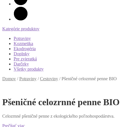
Kategórie produktov
Potraviny
Kozmetika
Ekodrogéria
Doplnky
Pre zvieratká
Darčeky
Všetky produkty
Domov
/
Potraviny
/
Cestoviny
/
Pšeničné celozrnné penne BIO
Pšeničné celozrnné penne BIO
Celozrnné pšeničné penne z ekologického poľnohospodárstva.
Prečítať viac