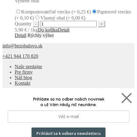
Vyberte obal
Kompostovateľné vrecko (+
0,25
€
)
Papierové vrecko
(+
0,10
€
)
Vlastný obal (+
0,00
€
)
Quantity
5.90 € / 1kg
Do košíka
Detail
Detail
Rýchly výber
info@bezobalovo.sk
+421 944 170 820
Naše predajne
Pre firmy
Náš blog
Kontakt
Naše produkty
Prihláste sa na odber našich noviniek
a už Vám nikdy nič neunikne.
Doprava a platba
Všeobecné podmienky
Často kladené otázky
Ochrana osobných údajov
Odstúpiť od zmluvy tu
Prihlásiť sa k odberu newsletteru