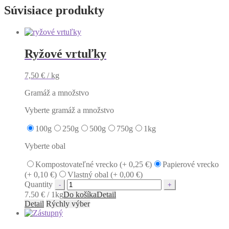
Súvisiace produkty
Ryžové vrtuľky
7,50
€
/ kg
Gramáž a množstvo
Vyberte gramáž a množstvo
100g
250g
500g
750g
1kg
Vyberte obal
Kompostovateľné vrecko (+
0,25
€
)
Papierové vrecko
(+
0,10
€
)
Vlastný obal (+
0,00
€
)
Quantity
7.50 € / 1kg
Do košíka
Detail
Detail
Rýchly výber