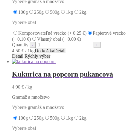
Vyberte gramáž a množstvo
100g
250g
500g
1kg
2kg
Vyberte obal
Kompostovateľné vrecko (+
0,25
€
)
Papierové vrecko
(+
0,10
€
)
Vlastný obal (+
0,00
€
)
Quantity
4.50 € / 1kg
Do košíka
Detail
Detail
Rýchly výber
Kukurica na popcorn pukancová
4,90
€
/ kg
Gramáž a množstvo
Vyberte gramáž a množstvo
100g
250g
500g
1kg
2kg
Vyberte obal