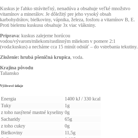
Kuskus je ľahko stráviteľný, nenadúva a obsahuje veľké množstvo
vitamínov a minerálov. Je dôležitý pre jeho vysoký obsah
karbohydrátov, bielkoviny, vápnika, železa, fosforu a vitamínov B, E.
Proti bielemu kuskusu obsahuje 3x viac vlákniny.
Príprava
: kuskus zalejeme horúcou
vodou/vývarom/mliekom/rastlinným mliekom v pomere 2:1
(voda:kuskus) a necháme cca 15 minút odstáť – do vstrebania tekutiny.
Zloženie:
hrubá pšeničná krupica
, voda.
Krajina pôvodu
Taliansko
Výživové údaje
Energia
1400 kJ / 330 kcal
Tuky
1g
z toho nasýtené mastné kyseliny
0g
Sacharidy
65g
z toho cukry
0g
Bielkoviny
11,5g