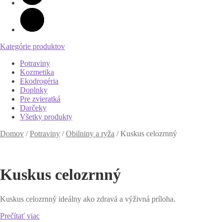
Kategórie produktov
Potraviny
Kozmetika
Ekodrogéria
Doplnky
Pre zvieratká
Darčeky
Všetky produkty
Domov
/
Potraviny
/
Obilniny a ryža
/
Kuskus celozrnný
Kuskus celozrnný
Kuskus celozrnný ideálny ako zdravá a výživná príloha.
Prečítať viac