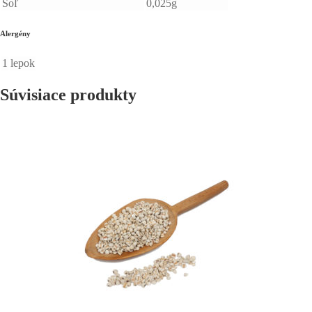
Soľ
0,025g
Alergény
1
lepok
Súvisiace produkty