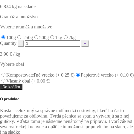
6.834 kg na sklade
Gramáž a množstvo
Vyberte gramáž a množstvo
100g
250g
500g
1kg
2kg
Quantity
3,90
€
/ kg
Vyberte obal
Kompostovateľné vrecko (+
0,25
€
)
Papierové vrecko (+
0,10
€
)
Vlastný obal (+
0,00
€
)
Do košíka
O produkte
Kuskus celozrnný sa správne radí medzi cestoviny, i keď ho často
považujeme za obilovinu. Tvrdá pšenica sa sparí a vytvarujú sa z nej
guličky. Vďaka tomu je následne nenáročný na prípravu. Tvorí základ
severoafrickej kuchyne a opäť je tu možnosť pripraviť ho na slano, ale
i na sladko.