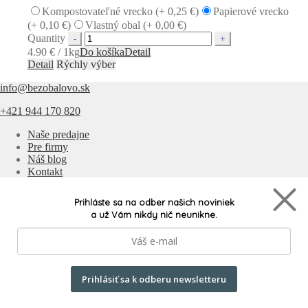
Kompostovateľné vrecko (+
0,25
€
)
Papierové vrecko
(+
0,10
€
)
Vlastný obal (+
0,00
€
)
Quantity
4.90 € / 1kg
Do košíka
Detail
Detail
Rýchly výber
info@bezobalovo.sk
+421 944 170 820
Naše predajne
Pre firmy
Náš blog
Kontakt
Naše produkty
Prihláste sa na odber našich noviniek
a už Vám nikdy nič neunikne.
Doprava a platba
Všeobecné podmienky
Často kladené otázky
Ochrana osobných údajov
Odstúpiť od zmluvy tu
Prihlásiť sa k odberu newsletteru
Všetky produkty